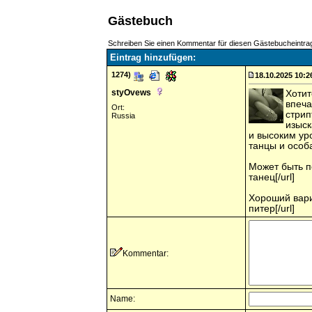
Gästebuch
Schreiben Sie einen Kommentar für diesen Gästebucheintra
Eintrag hinzufügen:
1274)
18.10.2025 10:2
styOvews
Хотит
впеча
Ort:
стрип
Russia
изыск
и высоким ур
танцы и особа
Может быть по
танец[/url]
Хороший вариа
питер[/url]
Kommentar:
Name: