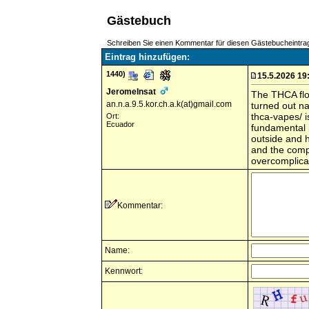
Gästebuch
Schreiben Sie einen Kommentar für diesen Gästebucheintra
Eintrag hinzufügen:
1440)
15.5.2026 19
JeromeInsat
The THCA flow
an.n.a.9.5.kor.ch.a.k(at)gmail.com
turned out na
thca-vapes/ 
Ort:
Ecuador
fundamental i
outside and h
and the comp
overcomplica
Kommentar:
Name:
Kennwort: