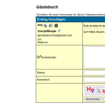
Gästebuch
Schreiben Sie einen Kommentar für diesen Gästebucheintra
Eintrag hinzufügen:
934)
18.10.2024 01:3
JosephMoupe
[url=https://kup
igorstartovich(at)gmail.com
Ort:
Malaysia
Kommentar:
Name:
Kennwort: